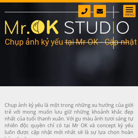
Chụp ảnh kỷ yếu tại Mr OK - Cập nhật
hơn 100+ Concept trang phục kỷ yếu
mới nhất
Chụp ảnh kỷ yếu là một trong những xu hướng của giới
trẻ với mong muốn lưu giữ những khoảnh khắc đẹp
nhất của tuổi thanh xuân. Với gu màu ảnh tươi sáng tự
nhiên độc quyền chỉ có tại Mr OK và concept kỷ yếu
luôn được cập nhật mới nhất sẽ là sự lựa chọn hoàn