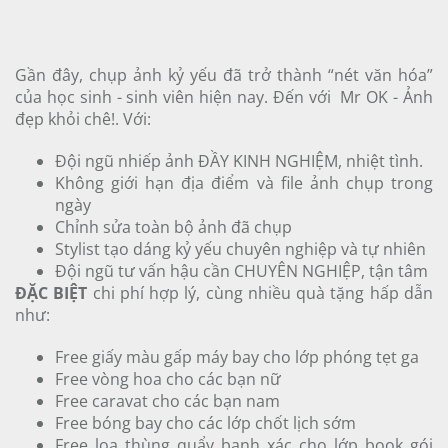
Gần đây, chụp ảnh kỷ yếu đã trở thành “nét văn hóa”
của học sinh - sinh viên hiện nay. Đến với Mr OK - Ảnh
đẹp khỏi chê!. Với:
Đội ngũ nhiếp ảnh ĐẦY KINH NGHIỆM, nhiệt tình.
Không giới hạn địa điểm và file ảnh chụp trong
ngày
Chỉnh sửa toàn bộ ảnh đã chụp
Stylist tạo dáng kỷ yếu chuyên nghiệp và tự nhiên
Đội ngũ tư vấn hậu cần CHUYÊN NGHIỆP, tận tâm
ĐẶC BIỆT
chi phí hợp lý, cùng nhiều quà tặng hấp dẫn
như:
Free giấy màu gấp máy bay cho lớp phóng tẹt ga
Free vòng hoa cho các bạn nữ
Free caravat cho các bạn nam
Free bóng bay cho các lớp chốt lịch sớm
Free loa thùng quẩy banh xác cho lớp book gói