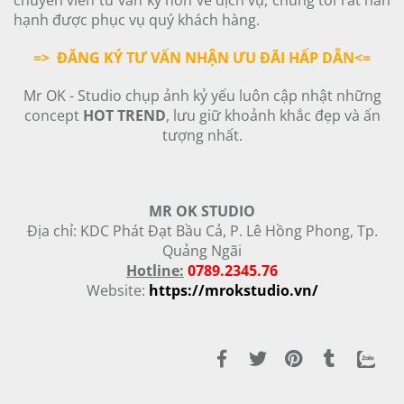
chuyên viên tư vấn kỹ hơn về dịch vụ, chúng tôi rất hân
hạnh được phục vụ quý khách hàng.
=> ĐĂNG KÝ TƯ VẤN NHẬN ƯU ĐÃI HẤP DẪN<=
Mr OK - Studio chụp ảnh kỷ yếu luôn cập nhật những
concept
HOT TREND
, lưu giữ khoảnh khắc đẹp và ấn
tượng nhất.
MR OK STUDIO
Địa chỉ: KDC Phát Đạt Bầu Cả, P. Lê Hồng Phong, Tp.
Quảng Ngãi
Hotline:
0789.2345.76
Website:
https://mrokstudio.vn/