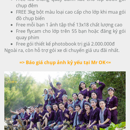
chụp đêm
FREE 3kg bột màu loại cao cấp cho lớp khi mua gói
đồ chụp biển
Free mỗi bạn 1 ảnh tập thể 13x18 chất lượng cao
Free flycam cho lớp trên 55 bạn hoặc đăng ký gói
quay phim
Free gói thiết kế photobook trị giá 2.000.000đ
Ngoài ra, còn hỗ trợ gói xe di chuyển giá ưu đãi nhất.
=> Báo giá chụp ảnh kỷ yếu tại Mr OK<=